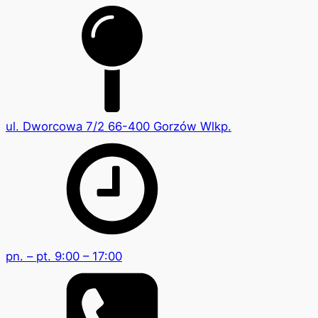
ul. Dworcowa 7/2 66-400 Gorzów Wlkp.
pn. – pt. 9:00 – 17:00