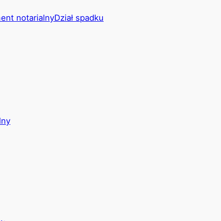
ent notarialny
Dział spadku
lny