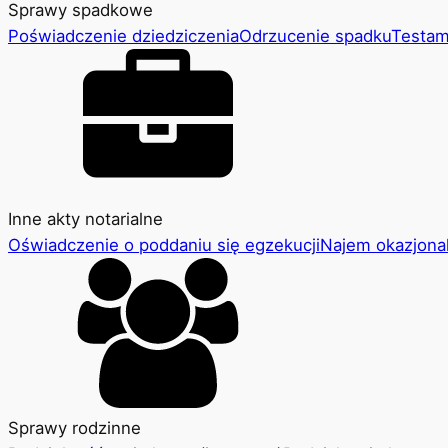
Sprawy spadkowe
Poświadczenie dziedziczenia
Odrzucenie spadku
Testam
Inne akty notarialne
Oświadczenie o poddaniu się egzekucji
Najem okazjona
Sprawy rodzinne