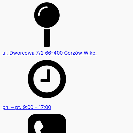
ul. Dworcowa 7/2 66-400 Gorzów Wlkp.
pn. – pt. 9:00 – 17:00